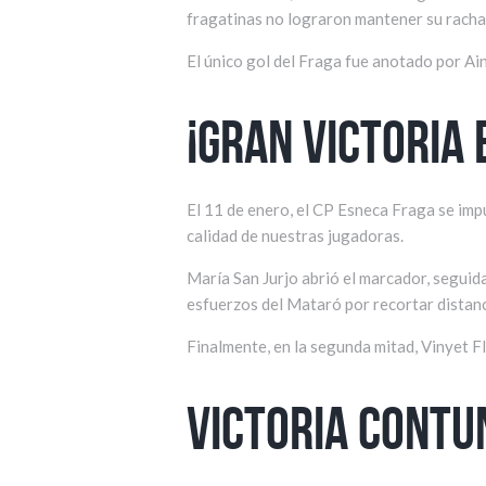
fragatinas no lograron mantener su racha 
El único gol del Fraga fue anotado por Ain
¡Gran victoria 
El 11 de enero, el CP Esneca Fraga se imp
calidad de nuestras jugadoras.
María San Jurjo abrió el marcador, seguid
esfuerzos del Mataró por recortar distanci
Finalmente, en la segunda mitad, Vinyet Fli
Victoria contu