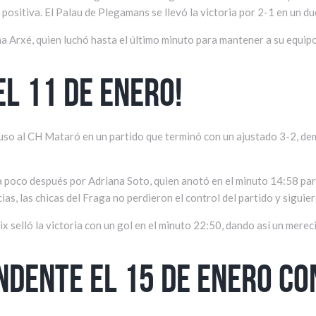
positiva. El Palau de Plegamans se llevó la victoria por 2-1 en un d
a Arxé, quien luchó hasta el último minuto para mantener a su equipo
el 11 de enero!
uso al CH Mataró en un partido que terminó con un ajustado 3-2, dem
a poco después por Adriana Soto, quien anotó en el minuto 14:58 para
as, las chicas del Fraga no perdieron el control del partido y siguie
x selló la victoria con un gol en el minuto 22:50, dando así un mereci
ndente el 15 de enero co