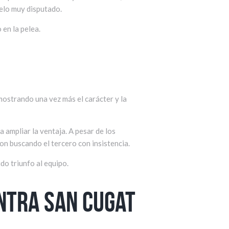
uelo muy disputado.
 en la pelea.
ostrando una vez más el carácter y la
 ampliar la ventaja. A pesar de los
ron buscando el tercero con insistencia.
do triunfo al equipo.
ntra San Cugat