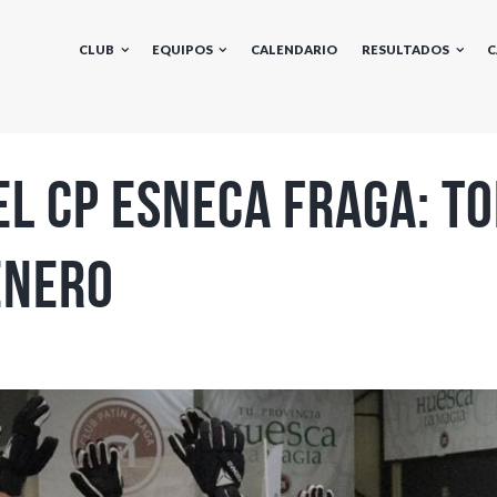
CLUB
EQUIPOS
CALENDARIO
RESULTADOS
C
l CP Esneca Fraga: to
enero