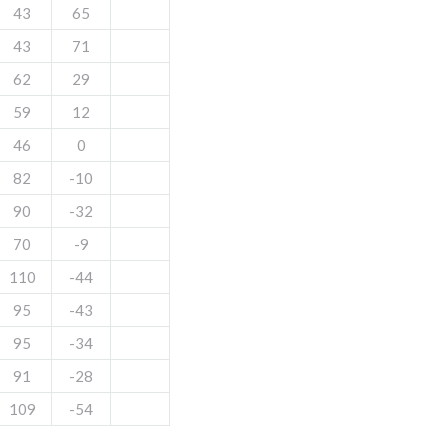
43
65
43
71
62
29
59
12
46
0
82
-10
90
-32
70
-9
110
-44
95
-43
95
-34
91
-28
109
-54