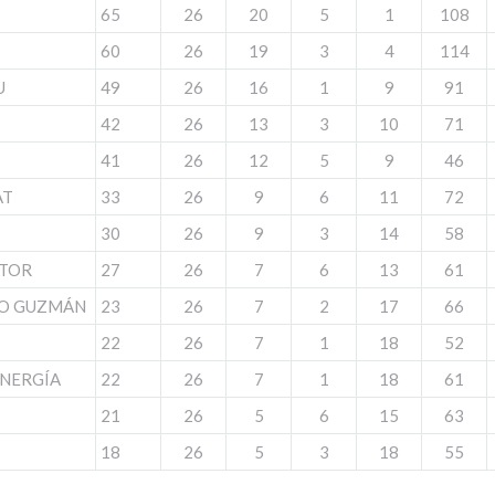
65
26
20
5
1
108
60
26
19
3
4
114
U
49
26
16
1
9
91
42
26
13
3
10
71
41
26
12
5
9
46
AT
33
26
9
6
11
72
30
26
9
3
14
58
OTOR
27
26
7
6
13
61
PO GUZMÁN
23
26
7
2
17
66
22
26
7
1
18
52
ENERGÍA
22
26
7
1
18
61
21
26
5
6
15
63
18
26
5
3
18
55