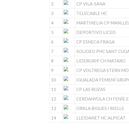
2
CP VILA-SANA
3
TELECABLE HC
4
MARTINELIA CP MANLLE
5
DEPORTIVO LICEO
6
CP ESNECA FRAGA
7
SOLIDEO PHC SANT CUG
8
LIDERGRIP CH MATARO
9
CP VOLTREGA STERN M
10
IGUALADA FEMENÍ GRU
11
CP LAS ROZAS
12
CERDANYOLA CH FENÍE 
13
ORKLA BIGUES I RIELLS
14
LLEIDANET HC ALPICAT