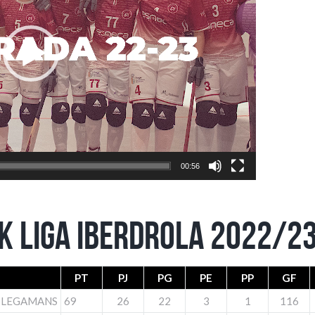
00:56
OK LIGA IBERDROLA 2022/2
PT
PJ
PG
PE
PP
GF
 PLEGAMANS
69
26
22
3
1
116