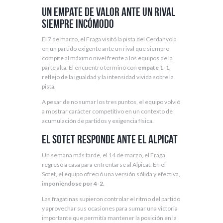
Un empate de valor ante un rival
siempre incómodo
El 7 de marzo, el Fraga visitó la pista del Cerdanyola
en un partido exigente ante un rival que siempre
compite al máximo nivel frente a los equipos de la
parte alta. El encuentro terminó con
empate 1-1
,
reflejo de la igualdad y la intensidad vivida sobre la
pista.
A pesar de no sumar los tres puntos, el equipo volvió
a mostrar carácter competitivo en un contexto de
acumulación de partidos y exigencia física.
El Sotet responde ante el Alpicat
Un semana más tarde, el 14 de marzo, el Fraga
regresó a casa para enfrentarse al Alpicat. En el
Sotet, el equipo ofreció una versión sólida y efectiva,
imponiéndose por 4-2.
Las fragatinas supieron controlar el ritmo del partido
y aprovechar sus ocasiones para sumar una victoria
importante que permitía mantener la posición en la