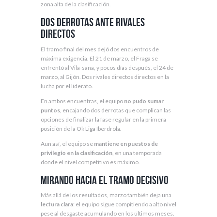
zona alta de la clasificación.
Dos derrotas ante rivales
directos
El tramo final del mes dejó dos encuentros de
máxima exigencia. El 21 de marzo, el Fraga se
enfrentó al Vila-sana, y pocos días después, el 24 de
marzo, al Gijón. Dos rivales directos directos en la
lucha por el liderato.
En ambos encuentras, el equipo
no pudo sumar
puntos
, encajando dos derrotas que complican las
opciones de finalizar la fase regular en la primera
posición de la Ok Liga Iberdrola.
Aun así, el equipo se
mantiene en puestos de
privilegio en la clasificación
, en una temporada
donde el nivel competitivo es máximo.
Mirando hacia el tramo decisivo
Más allá de los resultados, marzo también deja una
lectura clara
: el equipo sigue compitiendo a alto nivel
pese al desgaste acumulando en los últimos meses.