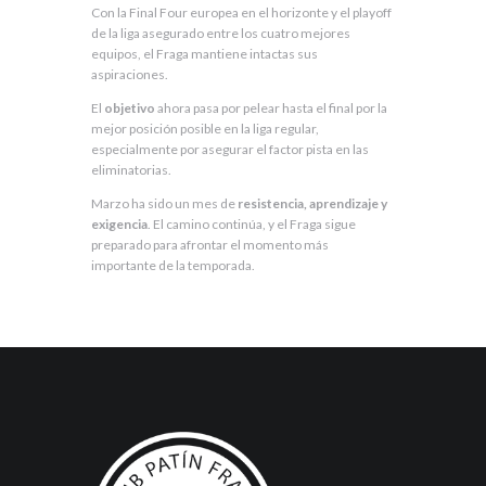
Con la Final Four europea en el horizonte y el playoff
de la liga asegurado entre los cuatro mejores
equipos, el Fraga mantiene intactas sus
aspiraciones.
El
objetivo
ahora pasa por pelear hasta el final por la
mejor posición posible en la liga regular,
especialmente por asegurar el factor pista en las
eliminatorias.
Marzo ha sido un mes de
resistencia, aprendizaje y
exigencia
. El camino continúa, y el Fraga sigue
preparado para afrontar el momento más
importante de la temporada.