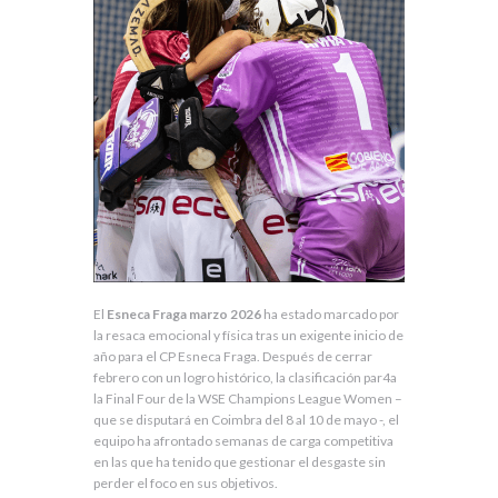
El
Esneca Fraga marzo 2026
ha estado marcado por
la resaca emocional y física tras un exigente inicio de
año para el CP Esneca Fraga. Después de cerrar
febrero con un logro histórico, la clasificación par4a
la Final Four de la WSE Champions League Women –
que se disputará en Coimbra del 8 al 10 de mayo -, el
equipo ha afrontado semanas de carga competitiva
en las que ha tenido que gestionar el desgaste sin
perder el foco en sus objetivos.