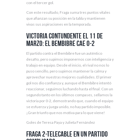
con el tercer gol.
Con este resultado, Fraga suma tres puntos vitales
que afianzan su posición en la tabla y mantienen
vivas sus aspiraciones en la temporada.
Victoria contundente el 11 de
marzo: el Bembibre cae 0-2
El partido contra el Bembibre fue un auténtico
desafío, pero supimos imponernos con inteligencia y
trabajo en equipo. Desde el inicio, el rival no nos lo
puso sencillo, pero supimos mantener la calma y
aprovechar nuestras mejores cualidades. El primer
gol nos dio confianza y, aunque el Bembibre intentó
reaccionar, seguimos luchando hasta el final. Con un
segundo tanto en los últimos compases, sellamos la
victoria por 0-2, demostrando que, cuando el equipo
se esfuerza y juega unido, no hay partido imposible.
¡Gran triunfo que nos motiva para lo que viene!
Goles de Teresa Paya y Julieta Fernández
Fraga 2-Telecable en un partido