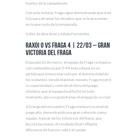
fuertes de la competición.
Con esta victoria, Fraga sigue demostrando que está
listo para afrontar los desafíos que se le presenten
en lo que resta de la temporada.
Goles de Aina Arxé y Julieta Fernández.
Raxoi 0 vs Fraga 4 | 22/03 – Gran
victoria del Fraga
El pasado 22 de marzo, el equipo de Fraga se impuso
con contundencia por 0-4 frente a Raxoi en un
partido que estuvo marcado por el dominio total de
los visitantes. Desde el primer minuto, Fraga mostró
su superioridad y controló el ritmo del juego,
mientras que el equipo local luchó en todo
momento, pero no pudo frenar el empuje de su rival.
A lo largo del encuentro, Fraga mantuvo su nivel de
juego alto, demostrando una gran cohesión como
equipo. A pesar de los esfuerzos del Raxoi, que
buscó reaccionar, el resultado final reflejó la
diferencia de fuerzas sobre el campo.