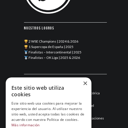
Nuestros logros
2 WSE Champions | 2024 & 2026
1 Supercopa de España | 2025
Finalistas – Intercontinental | 2025
Finalistas – OK Liga | 2025 & 2026
Últimas noticias
×
Este sitio web utiliza
cookies
Esneca Fraga junio 2026: una temporada histórica
llega a su final
Este sitio web usa cookies para mejorar la
Mayo de 2026: el mes que hizo historia para el
experiencia del usuario. Al utilizar nuestro
Esneca Fraga
sitio web, usted acepta todas las cookies de
Abril de 2026: el Esneca Fraga recupera sensaciones
acuerdo con nuestra Política de cookies.
y asegura el segundo puesto
Más información