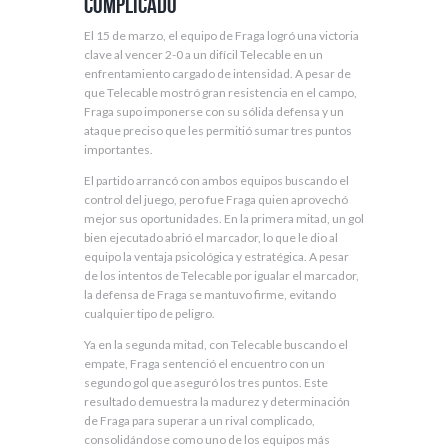
complicado
El 15 de marzo, el equipo de Fraga logró una victoria
clave al vencer 2-0 a un difícil Telecable en un
enfrentamiento cargado de intensidad. A pesar de
que Telecable mostró gran resistencia en el campo,
Fraga supo imponerse con su sólida defensa y un
ataque preciso que les permitió sumar tres puntos
importantes.
El partido arrancó con ambos equipos buscando el
control del juego, pero fue Fraga quien aprovechó
mejor sus oportunidades. En la primera mitad, un gol
bien ejecutado abrió el marcador, lo que le dio al
equipo la ventaja psicológica y estratégica. A pesar
de los intentos de Telecable por igualar el marcador,
la defensa de Fraga se mantuvo firme, evitando
cualquier tipo de peligro.
Ya en la segunda mitad, con Telecable buscando el
empate, Fraga sentenció el encuentro con un
segundo gol que aseguró los tres puntos. Este
resultado demuestra la madurez y determinación
de Fraga para superar a un rival complicado,
consolidándose como uno de los equipos más