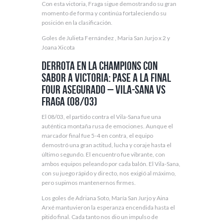
Con esta victoria, Fraga sigue demostrando su gran
momento de forma y continúa fortaleciendo su
posición en la clasificación.
Goles de Julieta Fernández , Maria San Jurjo x 2 y
Joana Xicota
Derrota en la Champions con
sabor a victoria: Pase a la Final
Four asegurado – Vila-Sana vs
Fraga (08/03)
El 08/03, el partido contra el Vila-Sana fue una
auténtica montaña rusa de emociones. Aunque el
marcador final fue 5-4 en contra, el equipo
demostró una gran actitud, lucha y coraje hasta el
último segundo. El encuentro fue vibrante, con
ambos equipos peleando por cada balón. El Vila-Sana,
con su juego rápido y directo, nos exigió al máximo,
pero supimos mantenernos firmes.
Los goles de Adriana Soto, María San Jurjo y Aina
Arxé mantuvieron la esperanza encendida hasta el
pitido final. Cada tanto nos dio un impulso de