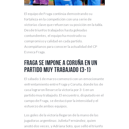
El equipo de Fraga continúa demostrando su
fortaleza en la competición con una serie de
victorias clave que refuerzan su posición en la tabla.
Desde triunfos trabajados hasta goleadas
contundentes, el equipo ha mostrado su
compromiso y calidad en cada partido.
Acompáñanos para conocer la actualidad del CP
Esneca Fraga.
Fraga se Impone a Coruña en un
Partido Muy Trabajado (3-1)
El sábado 1 de marzo comenzó con un emocionante
enfrentamiento entre Fraga y Coruña, donde los de
casa lograron llevarse la victoria por 3-1 en un
partido muy trabajado. El encuentro, disputado en el
campo de Fraga, se destacó por la intensidad y el
esfuerzo de ambos equipos.
Los goles de la victoria llegaron de la mano de las
jugadoras argentinas: Julieta Fernández, quien
anotó dos veces, y Adriana Soto, que selló el triunfo