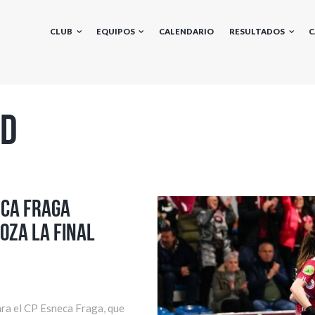
CLUB
EQUIPOS
CALENDARIO
RESULTADOS
C
ed
eca Fraga
oza la Final
ara el CP Esneca Fraga, que