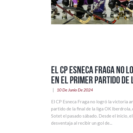
El CP Esneca Fraga no lo
en el primer partido de 
10 De Junio De 2024
El CP Esneca Fraga no logró la victoria an
partido de la final de la liga OK Iberdrola,
Sotet el pasado sábado. Desde el inicio, e
desventaja al recibir un gol de...