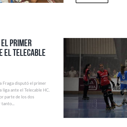
 el primer
e el Telecable
 Fraga disputó el primer
a liga ante el Telecable HC.
r parte de los dos
tanto...