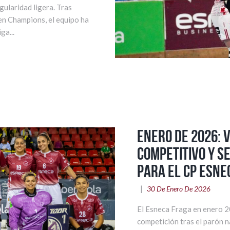
ularidad ligera. Tras
 en Champions, el equipo ha
ga...
Enero de 2026: 
competitivo y s
para el CP Esne
30 De Enero De 2026
El Esneca Fraga en enero 2
competición tras el parón n