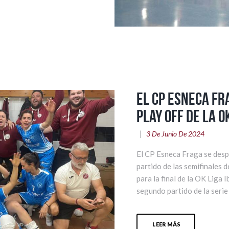
El CP Esneca Fr
Play Off de la O
3 De Junio De 2024
El CP Esneca Fraga se desp
partido de las semifinales d
para la final de la OK Liga I
segundo partido de la serie a
LEER MÁS