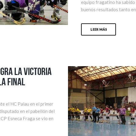
equipo fragatino ha sabido
buenos resultados tanto en 
LEER MÁS
gra la victoria
la final
te el HC Palau en el primer
 disputado en el pabellón del
l CP Esneca Fraga se vio en