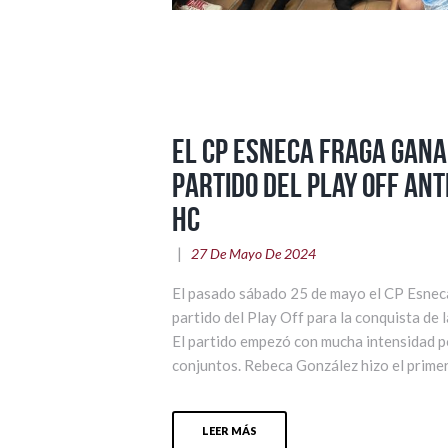
El CP Esneca Fraga gana
partido del Play Off ant
HC
27 De Mayo De 2024
El pasado sábado 25 de mayo el CP Esneca
partido del Play Off para la conquista de l
El partido empezó con mucha intensidad po
conjuntos. Rebeca González hizo el primer 
LEER MÁS