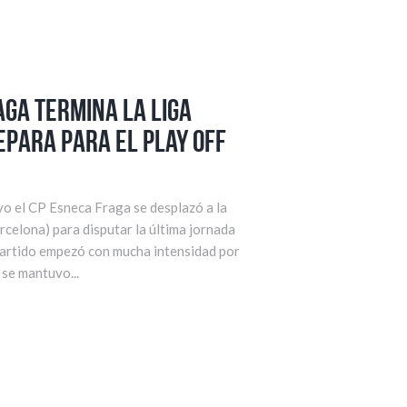
aga termina la liga
epara para el Play Off
o el CP Esneca Fraga se desplazó a la
rcelona) para disputar la última jornada
 partido empezó con mucha intensidad por
 se mantuvo...