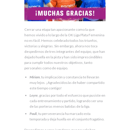
Cerrar una etapa tan apasionante como la que
hemos vivido a lo largo de la OK Liga Plata Femenina
no es fácil. Hemos celebrado todos los triunfos,
victorias y alegrías. Sin embargo, ahora nos toca
despedirnos de tres integrantes del equipo, que han
dejado huella en la pista y han sido imprescindibles
para cumplir todos nuestros objetivos, tanto
personales como de equipo.
Miriam
, tu implicación y constancia te llevarán
muy lejos. ¡Agradecidos/as de haber compartido
este tiempo contigo!
Leyre
, gracias por todo el esfuerzo que pusiste en
cada entrenamiento y partido, logrando ser una
de las porteras menos batidas de la liga.
Pauli
, tu perseverancia ha marcado esta
temporada y deja huella en el conjunto fragatino.
Despedimos a unas jugadoras que no solo han