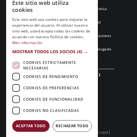
Este sitio web utiliza
cookies
Esneca Fraga junio 2026: una temporada histórica
llega a su final
Este sitio web usa cookies para mejorar la
Mayo de 2026: el mes que hizo historia para el
experiencia del usuario. Al utilizar nuestro
Esneca Fraga
sitio web, usted acepta todas las cookies de
Abril de 2026: el Esneca Fraga recupera sensaciones
acuerdo con nuestra Política de cookies.
y asegura el segundo puesto
Más información
Marzo de 2026: el Esneca Fraga gestiona el desgaste
MOSTRAR TODOS LOS SOCIOS
(4) →
y sigue en la pelea por todo
COOKIES ESTRICTAMENTE
NECESARIAS
Sigue al Club Patín Fraga en las redes
COOKIES DE RENDIMIENTO
sociales
COOKIES DE PREFERENCIAS
COOKIES DE FUNCIONALIDAD
COOKIES NO CLASIFICADAS
ACEPTAR TODO
RECHAZAR TODO
Aviso Legal
Copyright © 2026 Club Patín Fraga
|