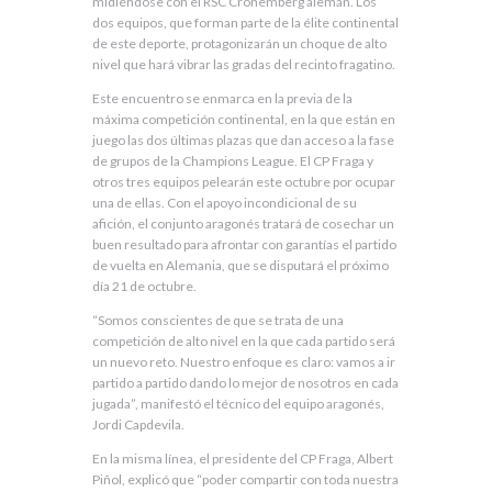
midiéndose con el RSC Cronemberg alemán. Los
dos equipos, que forman parte de la élite continental
de este deporte, protagonizarán un choque de alto
nivel que hará vibrar las gradas del recinto fragatino.
Este encuentro se enmarca en la previa de la
máxima competición continental, en la que están en
juego las dos últimas plazas que dan acceso a la fase
de grupos de la Champions League. El CP Fraga y
otros tres equipos pelearán este octubre por ocupar
una de ellas. Con el apoyo incondicional de su
afición, el conjunto aragonés tratará de cosechar un
buen resultado para afrontar con garantías el partido
de vuelta en Alemania, que se disputará el próximo
día 21 de octubre.
“Somos conscientes de que se trata de una
competición de alto nivel en la que cada partido será
un nuevo reto. Nuestro enfoque es claro: vamos a ir
partido a partido dando lo mejor de nosotros en cada
jugada”, manifestó el técnico del equipo aragonés,
Jordi Capdevila.
En la misma línea, el presidente del CP Fraga, Albert
Piñol, explicó que “poder compartir con toda nuestra