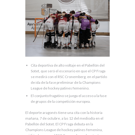
Cita deportiva de alto voltaje en el Pabellón del
Sotet, que será el escenario en que el CP Fraga
se medirá con el RSC Cronemberg, en el partido
de ida de la fase preliminar de la Champions
League de hockey patines femenino.
El conjunto fragatino se juega el acceso a la fase
de grupos de la competición europea.
El deporte aragonés tiene una cita con la historia
mañana, 7 de octubre, a las 12 del mediodía en el
Pabellón del Sotet. El CP Fraga debuta en la
Champions League de hockey patines femenina,