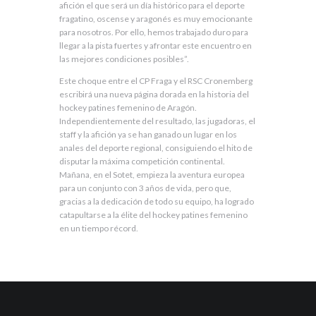
afición el que será un día histórico para el deporte
fragatino, oscense y aragonés es muy emocionante
para nosotros. Por ello, hemos trabajado duro para
llegar a la pista fuertes y afrontar este encuentro en
las mejores condiciones posibles”.
Este choque entre el CP Fraga y el RSC Cronemberg
escribirá una nueva página dorada en la historia del
hockey patines femenino de Aragón.
Independientemente del resultado, las jugadoras, el
staff y la afición ya se han ganado un lugar en los
anales del deporte regional, consiguiendo el hito de
disputar la máxima competición continental.
Mañana, en el Sotet, empieza la aventura europea
para un conjunto con 3 años de vida, pero que,
gracias a la dedicación de todo su equipo, ha logrado
catapultarse a la élite del hockey patines femenino
en un tiempo récord.