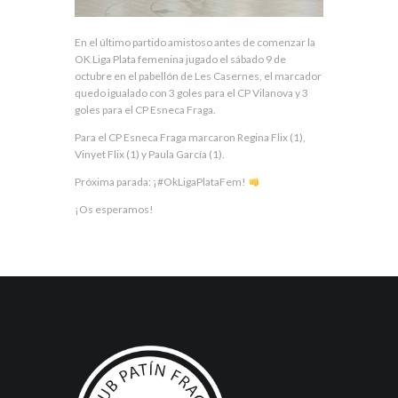
En el último partido amistoso antes de comenzar la
OK Liga Plata femenina jugado el sábado 9 de
octubre en el pabellón de Les Casernes, el marcador
quedo igualado con 3 goles para el CP Vilanova y 3
goles para el CP Esneca Fraga.
Para el CP Esneca Fraga marcaron Regina Flix (1),
Vinyet Flix (1) y Paula García (1).
Próxima parada: ¡#OkLigaPlataFem!
¡Os esperamos!