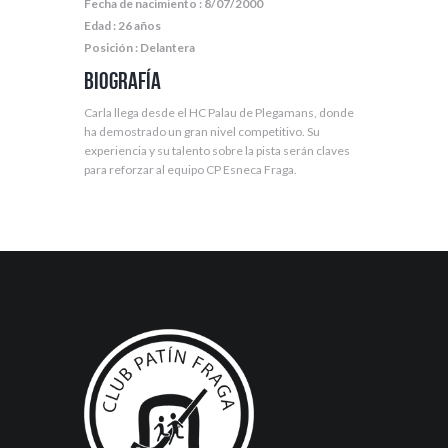
Fecha de nacimiento : 8/07/2000
Edad : 26 años
Posición : Delantera
Biografía
Carla llega desde el HC Palau de Plegamans, donde
ha demostrado un gran nivel competitivo. Su
experiencia y su talento sobre la pista serán claves
para reforzar al equipo CP Esneca Fraga.