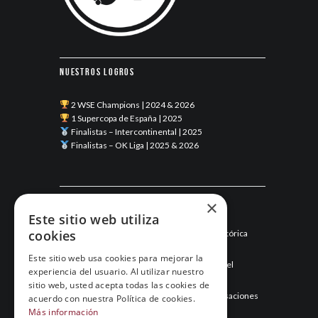
Nuestros logros
2 WSE Champions | 2024 & 2026
1 Supercopa de España | 2025
Finalistas – Intercontinental | 2025
Finalistas – OK Liga | 2025 & 2026
Últimas noticias
×
Este sitio web utiliza
cookies
Esneca Fraga junio 2026: una temporada histórica
llega a su final
Este sitio web usa cookies para mejorar la
Mayo de 2026: el mes que hizo historia para el
experiencia del usuario. Al utilizar nuestro
Esneca Fraga
sitio web, usted acepta todas las cookies de
Abril de 2026: el Esneca Fraga recupera sensaciones
acuerdo con nuestra Política de cookies.
y asegura el segundo puesto
Más información