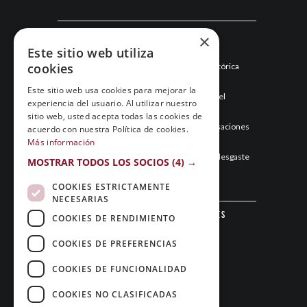
Últimas noticias
×
Este sitio web utiliza
cookies
Esneca Fraga junio 2026: una temporada histórica
llega a su final
Este sitio web usa cookies para mejorar la
Mayo de 2026: el mes que hizo historia para el
experiencia del usuario. Al utilizar nuestro
Esneca Fraga
sitio web, usted acepta todas las cookies de
Abril de 2026: el Esneca Fraga recupera sensaciones
acuerdo con nuestra Política de cookies.
y asegura el segundo puesto
Más información
Marzo de 2026: el Esneca Fraga gestiona el desgaste
MOSTRAR TODOS LOS SOCIOS
(4) →
y sigue en la pelea por todo
COOKIES ESTRICTAMENTE
NECESARIAS
Sigue al Club Patín Fraga en las redes
COOKIES DE RENDIMIENTO
sociales
COOKIES DE PREFERENCIAS
COOKIES DE FUNCIONALIDAD
COOKIES NO CLASIFICADAS