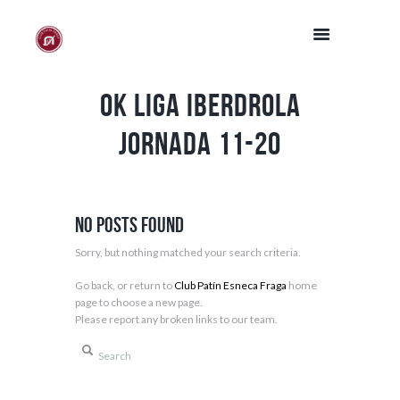
Ok Liga Iberdrola
Jornada 11-20
No posts found
Sorry, but nothing matched your search criteria.
Go back, or return to
Club Patín Esneca Fraga
home
page to choose a new page.
Please report any broken links to our team.