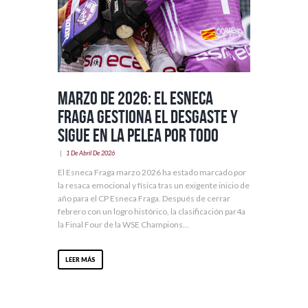
Marzo de 2026: el Esneca
Fraga gestiona el desgaste y
sigue en la pelea por todo
1 De Abril De 2026
El Esneca Fraga marzo 2026 ha estado marcado por
la resaca emocional y física tras un exigente inicio de
año para el CP Esneca Fraga. Después de cerrar
febrero con un logro histórico, la clasificación par4a
la Final Four de la WSE Champions...
LEER MÁS