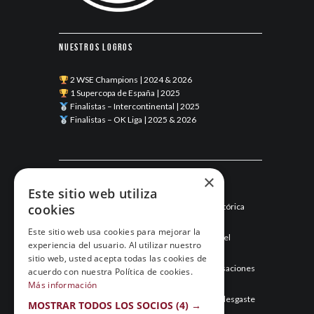
Nuestros logros
2 WSE Champions | 2024 & 2026
1 Supercopa de España | 2025
Finalistas – Intercontinental | 2025
Finalistas – OK Liga | 2025 & 2026
Últimas noticias
×
Este sitio web utiliza
cookies
Esneca Fraga junio 2026: una temporada histórica
llega a su final
Este sitio web usa cookies para mejorar la
Mayo de 2026: el mes que hizo historia para el
experiencia del usuario. Al utilizar nuestro
Esneca Fraga
sitio web, usted acepta todas las cookies de
Abril de 2026: el Esneca Fraga recupera sensaciones
acuerdo con nuestra Política de cookies.
y asegura el segundo puesto
Más información
Marzo de 2026: el Esneca Fraga gestiona el desgaste
MOSTRAR TODOS LOS SOCIOS
(4) →
y sigue en la pelea por todo