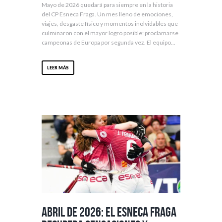
Mayo de 2026 quedará para siempre en la historia
del CP Esneca Fraga. Un mes lleno de emociones,
viajes, desgaste físico y momentos inolvidables que
culminaron con el mayor logro posible: proclamarse
campeonas de Europa por segunda vez. El equipo...
LEER MÁS
Abril de 2026: el Esneca Fraga