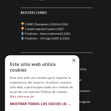
Nuestros logros
2 WSE Champions | 2024 & 2026
1 Supercopa de España | 2025
Finalistas – Intercontinental | 2025
Finalistas – OK Liga | 2025 & 2026
Últimas noticias
×
Este sitio web utiliza
cookies
Esneca Fraga junio 2026: una temporada histórica
llega a su final
Este sitio web usa cookies para mejorar la
Mayo de 2026: el mes que hizo historia para el
experiencia del usuario. Al utilizar nuestro
Esneca Fraga
sitio web, usted acepta todas las cookies de
Abril de 2026: el Esneca Fraga recupera sensaciones
acuerdo con nuestra Política de cookies.
y asegura el segundo puesto
Más información
Marzo de 2026: el Esneca Fraga gestiona el desgaste
MOSTRAR TODOS LOS SOCIOS
(4) →
y sigue en la pelea por todo