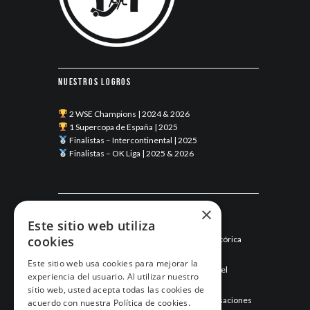
Nuestros logros
2 WSE Champions | 2024 & 2026
1 Supercopa de España | 2025
Finalistas – Intercontinental | 2025
Finalistas – OK Liga | 2025 & 2026
Últimas noticias
×
Este sitio web utiliza
cookies
Esneca Fraga junio 2026: una temporada histórica
llega a su final
Este sitio web usa cookies para mejorar la
Mayo de 2026: el mes que hizo historia para el
experiencia del usuario. Al utilizar nuestro
Esneca Fraga
sitio web, usted acepta todas las cookies de
Abril de 2026: el Esneca Fraga recupera sensaciones
acuerdo con nuestra Política de cookies.