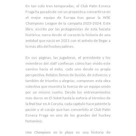
v
En tan solo tres temporadas, el Club Patín Esneca
e
Fraga ha pasado de ser un proyecto a convertirse en
:
el mejor equipo de Europa tras ganar la WSE
Champions League de la campaña 2023-2024. Este
libro, escrito por las protagonistas de esta hazaña
histórica, narra desde el corazón la historia de una
entidad que nació en 2021 con el anhelo de llegar a
lo más alto del hockey patines.
En sus páginas, las jugadoras, el presidente y los
miembros del
staff
confiesan cómo han vivido este
camino hacia el éxito, cada uno desde su propia
perspectiva. Relatos llenos de ilusión, de esfuerzo, y
también de triunfos y alegrías, componen esta obra
colectiva que muestra la fuerza de un equipo unido
por un mismo sueño. Desde los entrenamientos
más duros en El Sotet hasta la euforia al término de
la
final four
en A Coruña, cada capítulo hace patente la
pasión y el coraje que han convertido al Club Patín
Esneca Fraga en uno de los grandes del hockey
femenino.
Una Champions en la playa
es una historia de