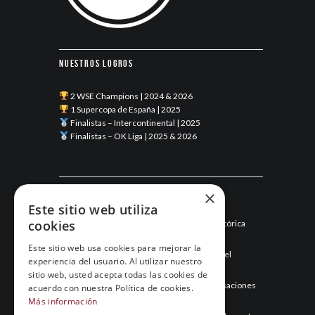
Nuestros logros
2 WSE Champions | 2024 & 2026
1 Supercopa de España | 2025
Finalistas – Intercontinental | 2025
Finalistas – OK Liga | 2025 & 2026
Últimas noticias
×
Este sitio web utiliza
cookies
Esneca Fraga junio 2026: una temporada histórica
llega a su final
Este sitio web usa cookies para mejorar la
Mayo de 2026: el mes que hizo historia para el
experiencia del usuario. Al utilizar nuestro
Esneca Fraga
sitio web, usted acepta todas las cookies de
Abril de 2026: el Esneca Fraga recupera sensaciones
acuerdo con nuestra Política de cookies.
y asegura el segundo puesto
Más información