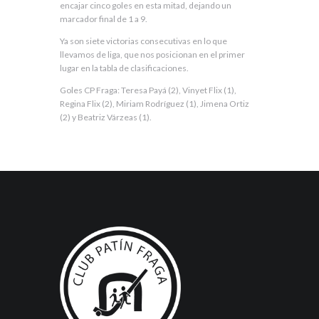
encajar cinco goles en esta mitad, dejando un
marcador final de 1 a 9.
Ya son siete victorias consecutivas en lo que
llevamos de liga, que nos posicionan en el primer
lugar en la tabla de clasificaciones.
Goles CP Fraga: Teresa Payá (2), Vinyet Flix (1),
Regina Flix (2), Miriam Rodríguez (1), Jimena Ortiz
(2) y Beatriz Várzeas (1).