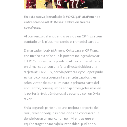
En esta nueva jornada de la #OKLigaPlataFem nos
enfrentamos al HC Resa Cambre en tierras
coruñesas.
Al comienzo del encuentro se vio a un CP Fraga bien
plantado en la pista, marcando el ritmo del partido.
El marcador lo abrió Jimena Ortiz para el CP Fraga,
con un tiro exterior que la portera no logró desviar.
El HC Cambre tuvo la posibilidad de romper el cero
en el marcador con una falta directa debido a una
tarjeta azul a V. Flix, pero la portera Leyre López pudo
evitarlo con una buena intervención bajo los tres
palos. Antes de que culminara la primera parte del
encuentro, conseguimos encajar tres goles más en
la portería rival, yéndonos al descanso con un 0-4 a
favor.
En la segunda parte hubo una mejora por parte del
rival, teniendo algunas ocasiones de contraataque,
donde lograron marcar un gol. Mientras que el
equipo fragatino no bajó la intensidad, pudiendo