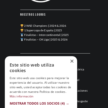
Nuestros logros
2 WSE Champions | 2024 & 2026
1 Supercopa de España | 2025
Finalistas – Intercontinental | 2025
Finalistas – OK Liga | 2025 & 2026
Últimas noticias
×
Este sitio web utiliza
cookies
Esneca Fraga junio 2026: una temporada histórica
llega a su final
Este sitio web usa cookies para mejorar la
Mayo de 2026: el mes que hizo historia para el
experiencia del usuario. Al utilizar nuestro
Esneca Fraga
sitio web, usted acepta todas las cookies de
Abril de 2026: el Esneca Fraga recupera sensaciones
acuerdo con nuestra Política de cookies.
y asegura el segundo puesto
Más información
Marzo de 2026: el Esneca Fraga gestiona el desgaste
MOSTRAR TODOS LOS SOCIOS
(4) →
y sigue en la pelea por todo