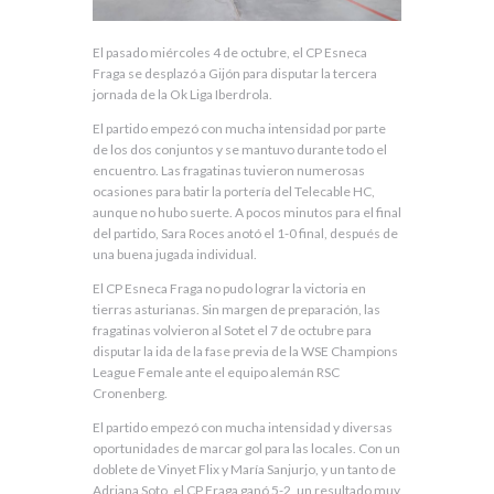
El pasado miércoles 4 de octubre, el CP Esneca
Fraga se desplazó a Gijón para disputar la tercera
jornada de la Ok Liga Iberdrola.
El partido empezó con mucha intensidad por parte
de los dos conjuntos y se mantuvo durante todo el
encuentro. Las fragatinas tuvieron numerosas
ocasiones para batir la portería del Telecable HC,
aunque no hubo suerte. A pocos minutos para el final
del partido, Sara Roces anotó el 1-0 final, después de
una buena jugada individual.
El CP Esneca Fraga no pudo lograr la victoria en
tierras asturianas. Sin margen de preparación, las
fragatinas volvieron al Sotet el 7 de octubre para
disputar la ida de la fase previa de la WSE Champions
League Female ante el equipo alemán RSC
Cronenberg.
El partido empezó con mucha intensidad y diversas
oportunidades de marcar gol para las locales. Con un
doblete de Vinyet Flix y María Sanjurjo, y un tanto de
Adriana Soto, el CP Fraga ganó 5-2, un resultado muy