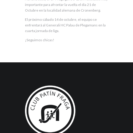
importante para afrontar la vuelta el dia 21 de
Octubre en la localidad alemana de Cronenberg.
El próximo sábado 14 de octubre, el equipo se
enfrentará al Generali HC Palau de Plegamans en la
cuarta jornada de liga.
¡Seguimos chicas!