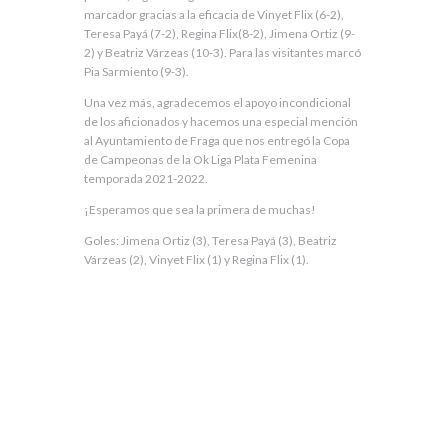
marcador gracias a la eficacia de Vinyet Flix (6-2),
Teresa Payá (7-2), Regina Flix(8-2), Jimena Ortiz (9-
2) y Beatriz Várzeas (10-3). Para las visitantes marcó
Pia Sarmiento (9-3).
Una vez más, agradecemos el apoyo incondicional
de los aficionados y hacemos una especial mención
al Ayuntamiento de Fraga que nos entregó la Copa
de Campeonas de la Ok Liga Plata Femenina
temporada 2021-2022.
¡Esperamos que sea la primera de muchas!
Goles: Jimena Ortiz (3), Teresa Payá (3), Beatriz
Várzeas (2), Vinyet Flix (1) y Regina Flix (1).