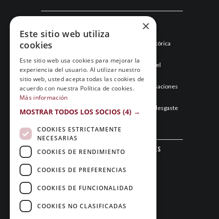
Últimas noticias
×
Este sitio web utiliza
cookies
Esneca Fraga junio 2026: una temporada histórica
llega a su final
Este sitio web usa cookies para mejorar la
Mayo de 2026: el mes que hizo historia para el
experiencia del usuario. Al utilizar nuestro
Esneca Fraga
sitio web, usted acepta todas las cookies de
Abril de 2026: el Esneca Fraga recupera sensaciones
acuerdo con nuestra Política de cookies.
y asegura el segundo puesto
Más información
Marzo de 2026: el Esneca Fraga gestiona el desgaste
MOSTRAR TODOS LOS SOCIOS
(4) →
y sigue en la pelea por todo
COOKIES ESTRICTAMENTE
NECESARIAS
Sigue al Club Patín Fraga en las redes
COOKIES DE RENDIMIENTO
sociales
COOKIES DE PREFERENCIAS
COOKIES DE FUNCIONALIDAD
COOKIES NO CLASIFICADAS