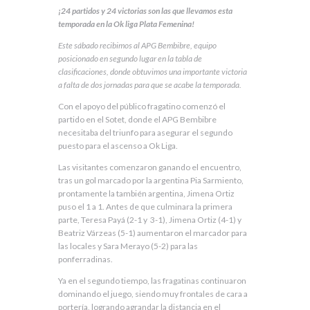
¡24 partidos y 24 victorias son las que llevamos esta
temporada en la Ok liga Plata Femenina!
Este sábado recibimos al APG Bembibre, equipo
posicionado en segundo lugar en la tabla de
clasificaciones, donde obtuvimos una importante victoria
a falta de dos jornadas para que se acabe la temporada.
Con el apoyo del público fragatino comenzó el
partido en el Sotet, donde el APG Bembibre
necesitaba del triunfo para asegurar el segundo
puesto para el ascenso a Ok Liga.
Las visitantes comenzaron ganando el encuentro,
tras un gol marcado por la argentina Pia Sarmiento,
prontamente la también argentina, Jimena Ortiz
puso el 1 a 1. Antes de que culminara la primera
parte, Teresa Payá (2-1 y 3-1), Jimena Ortiz (4-1) y
Beatriz Várzeas (5-1) aumentaron el marcador para
las locales y Sara Merayo (5-2) para las
ponferradinas.
Ya en el segundo tiempo, las fragatinas continuaron
dominando el juego, siendo muy frontales de cara a
portería, logrando agrandar la distancia en el