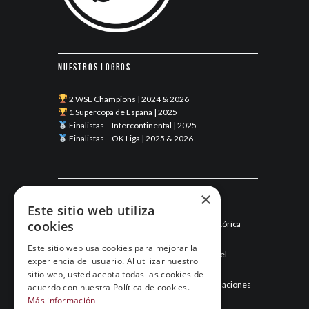
Nuestros logros
2 WSE Champions | 2024 & 2026
1 Supercopa de España | 2025
Finalistas – Intercontinental | 2025
Finalistas – OK Liga | 2025 & 2026
Últimas noticias
×
Este sitio web utiliza
cookies
Esneca Fraga junio 2026: una temporada histórica
llega a su final
Este sitio web usa cookies para mejorar la
Mayo de 2026: el mes que hizo historia para el
experiencia del usuario. Al utilizar nuestro
Esneca Fraga
sitio web, usted acepta todas las cookies de
Abril de 2026: el Esneca Fraga recupera sensaciones
acuerdo con nuestra Política de cookies.
y asegura el segundo puesto
Más información