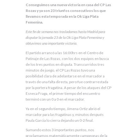
Conseguimos una nueva victoria en casa del CP Las
Rozas y ya son 23 triunfos consecutivos los que
llevamos esta temporada en la Ok Liga Plata
Femenina.
Este fin de semana nos trasladamos hasta Madrid para
disputar la jornada 23 de la Ok Liga Plata Femenina y
obtuvimos una importante victoria.
El partido arrancó a las 16:00hrs en el Centro de
Patinaje de Las Rozas, con los dos equipos en busca
de los tres puntos en disputa. Transcurridos tres
minutos de juego, el CP Las Rozas tuvo una
posibilidad clara de adelantarse en el marcador a
través de una falta directa, pero fue contrarrestada
por la portera fragatina. A pesar de los ataques del CP
Esneca Fraga, el primer tiempo del encuentro
terminó con un 0 a 0 en el marcador.
Ya en el segundo tiempo, Jimena Ortiz abrió el
marcador para las fragatinas y, minutos después
Paula Garcia lo cierra dejando un 0-2 final.
Sumando estos 3 importantes puntos, nos
proclamamos matemáticamente campeonas de la