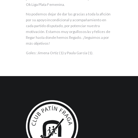
Ok Liga Plata Femenina.
No podemos dejar de dar las gracias a toda la afición
por su apoyo incondicional y acompañamiento en
cada partido disputado, por potenciar nuestra
motivación. Estamos muy orgullosos/as y felices de
llegar hasta donde hemos llegado. ¡Seguimos a por
más objetivos!
Goles: Jimena Ortiz (1) y Paula Garcia (1).