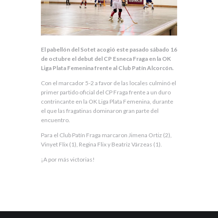
El pabellón del Sotet acogió este pasado sábado 16
de octubre el debut del CP Esneca Fraga en la OK
Liga Plata Femenina frente al Club Patín Alcorcón.
Con el marcador 5-2 a favor de las locales culminó el
primer partido oficial del CP Fraga frente a un duro
contrincante en la OK Liga Plata Femenina, durante
el que las fragatinas dominaron gran parte del
encuentro.
Para el Club Patín Fraga marcaron Jimena Ortiz (2),
Vinyet Flix (1), Regina Flix y Beatriz Várzeas (1).
¡A por más victorias!