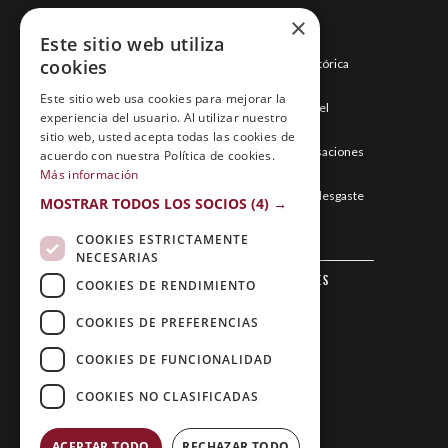
Últimas noticias
×
Este sitio web utiliza
cookies
Esneca Fraga junio 2026: una temporada histórica
llega a su final
Este sitio web usa cookies para mejorar la
Mayo de 2026: el mes que hizo historia para el
experiencia del usuario. Al utilizar nuestro
Esneca Fraga
sitio web, usted acepta todas las cookies de
Abril de 2026: el Esneca Fraga recupera sensaciones
acuerdo con nuestra Política de cookies.
y asegura el segundo puesto
Más información
Marzo de 2026: el Esneca Fraga gestiona el desgaste
MOSTRAR TODOS LOS SOCIOS
(4) →
y sigue en la pelea por todo
COOKIES ESTRICTAMENTE
NECESARIAS
Sigue al Club Patín Fraga en las redes
COOKIES DE RENDIMIENTO
sociales
COOKIES DE PREFERENCIAS
COOKIES DE FUNCIONALIDAD
COOKIES NO CLASIFICADAS
ACEPTAR TODO
RECHAZAR TODO